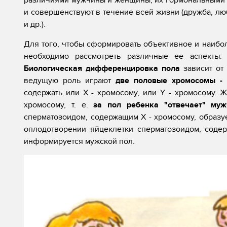
различиями мужчины и женщины, их гормональными 
и совершенствуют в течение всей жизни (дружба, лю
и др.).
Для того, чтобы сформировать объективное и наибо
необходимо рассмотреть различные ее аспекты: 
Биологическая дифференцировка пола
зависит от
ведущую роль играют
две половые хромосомы -
содержать или X - хромосому, или Y - хромосому. Ж
хромосому, т. е.
за пол ребенка "отвечает" муж
сперматозоидом, содержащим X - хромосому, образу
оплодотворении яйцеклетки сперматозоидом, соде
информируется мужской пол.