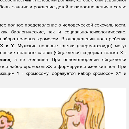
особенностями, половыми ролями, которые они усваивают
бовь, зачатие и рождение детей взаимоотношения в семье
лее полное представление о человеческой сексуальности,
как биологические, так и социально-психологические.
 набора половых хромосом. В определении пола ребенка
 X и Y
. Мужские половые клетки (сперматозоиды) могут
енские половые клетки (яйцеклетки) содержат только X -
чина
, а не женщина. При оплодотворении яйцеклетки
ется набор хромосом XX и формируется женский пол. При
ржащим Y - хромосому, образуется набор хромосом XY и